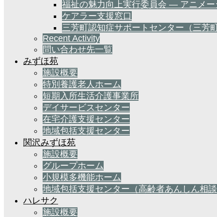
福祉の魅力向上実行委員会 — アニメ
ケアラー支援窓口
三芳町認知症サポートセンター（三芳
Recent Activity
問い合わせ先一覧
みずほ苑
施設概要
特別養護老人ホーム
短期入所生活介護事業所
デイサービスセンター
在宅介護支援センター
地域包括支援センター
関沢みずほ苑
施設概要
グループホーム
小規模多機能ホーム
地域包括支援センター（高齢者あんしん相談
ハレサク
施設概要