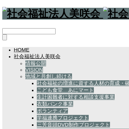
HOME
社会福祉法人美咲会
情報公開
VISION
地域と共創し続ける
社会福祉の増進に資する人材の育成・
こども食堂 あにマート
生計困難者に対する相談支援事業
衣類バンク事業
ボランティア
学福連携プロジェクト
三芳音頭DVD制作プロジェクト