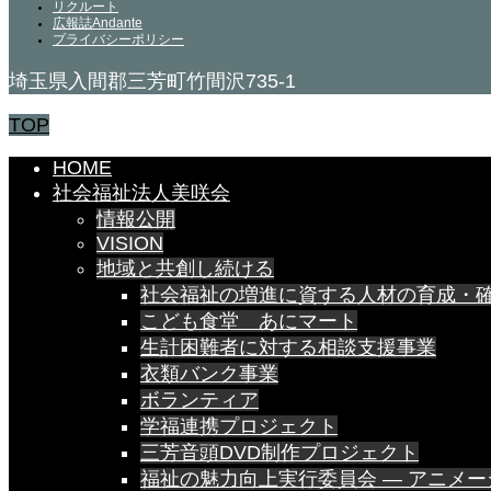
リクルート
広報誌Andante
プライバシーポリシー
埼玉県入間郡三芳町竹間沢735-1
TOP
HOME
社会福祉法人美咲会
情報公開
VISION
地域と共創し続ける
社会福祉の増進に資する人材の育成・
こども食堂 あにマート
生計困難者に対する相談支援事業
衣類バンク事業
ボランティア
学福連携プロジェクト
三芳音頭DVD制作プロジェクト
福祉の魅力向上実行委員会 — アニメ