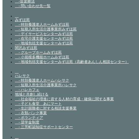
-音楽療法
- 問い合わせ先一覧
みずほ苑
- 特別養護老人ホームみずほ苑
- 短期入所生活介護事業所みずほ苑
- デイサービスセンターみずほ苑
- 在宅介護支援センターみずほ苑
- 地域包括支援センターみずほ苑
関沢みずほ苑
- グループホームみずほ苑
- 小規模多機能ホームみずほ苑
- 地域包括支援センターみずほ苑（高齢者あんしん相談センター）
ハレサク
- 特別養護老人ホームハレサク
- 短期入所生活介護事業所ハレサク
- ハレカフェ
地域と共創し続ける
- 社会福祉の増進に資する人材の育成・確保に関する事業
- 子ども食堂 あにマート
- 生計困難者に対する相談支援事業
- 衣類バンク事業
- ボランティア
- 奨学金制度
- 三芳町認知症サポートセンター