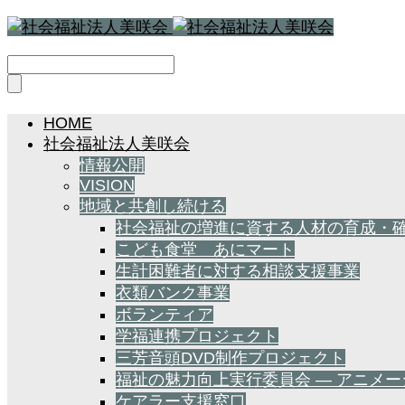
HOME
社会福祉法人美咲会
情報公開
VISION
地域と共創し続ける
社会福祉の増進に資する人材の育成・
こども食堂 あにマート
生計困難者に対する相談支援事業
衣類バンク事業
ボランティア
学福連携プロジェクト
三芳音頭DVD制作プロジェクト
福祉の魅力向上実行委員会 — アニメ
ケアラー支援窓口