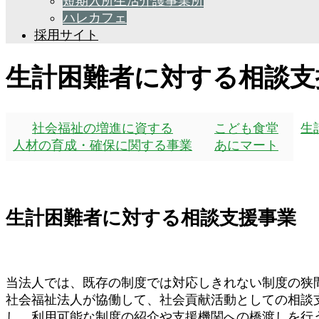
短期入所生活介護事業所
ハレカフェ
採用サイト
生
計
困
難
者
に
対
す
る
相
談
支
社会福祉の増進に資する
こども食堂
生
人材の育成・確保に関する事業
あにマート
生計困難者に対する相談支援事業
当法人では、既存の制度では対応しきれない制度の狭
社会福祉法人が協働して、社会貢献活動としての相談
し、利用可能な制度の紹介や支援機関への橋渡しを行