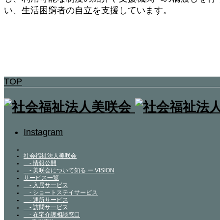
い、生活困窮者の自立を支援しています。
TOP
Instagram
社会福祉法人美咲会
- 情報公開
- 美咲会について知る ー VISION
サービス一覧
- 入居サービス
- ショートステイサービス
- 通所サービス
- 訪問サービス
- 在宅介護相談窓口