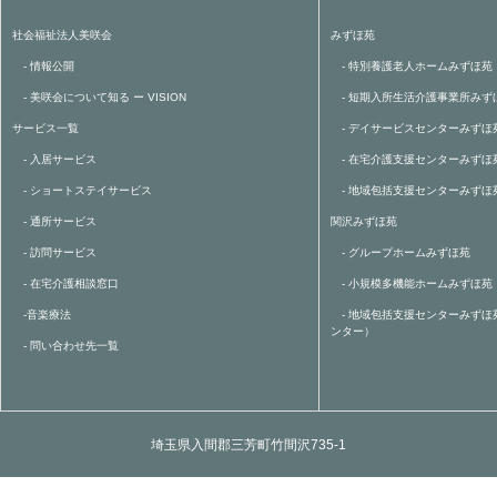
社会福祉法人美咲会
みずほ苑
- 情報公開
- 特別養護老人ホームみずほ苑
- 美咲会について知る ー VISION
- 短期入所生活介護事業所みず
サービス一覧
- デイサービスセンターみずほ
- 入居サービス
- 在宅介護支援センターみずほ
- ショートステイサービス
- 地域包括支援センターみずほ
- 通所サービス
関沢みずほ苑
- 訪問サービス
- グループホームみずほ苑
- 在宅介護相談窓口
- 小規模多機能ホームみずほ苑
-音楽療法
- 地域包括支援センターみずほ
ンター）
- 問い合わせ先一覧
埼玉県入間郡三芳町竹間沢735-1