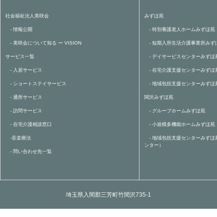
社会福祉法人美咲会
みずほ苑
- 情報公開
- 特別養護老人ホームみずほ苑
- 美咲会について知る ー VISION
- 短期入所生活介護事業所みず
サービス一覧
- デイサービスセンターみずほ
- 入居サービス
- 在宅介護支援センターみずほ
- ショートステイサービス
- 地域包括支援センターみずほ
- 通所サービス
関沢みずほ苑
- 訪問サービス
- グループホームみずほ苑
- 在宅介護相談窓口
- 小規模多機能ホームみずほ苑
-音楽療法
- 地域包括支援センターみずほ
ンター）
- 問い合わせ先一覧
埼玉県入間郡三芳町竹間沢735-1