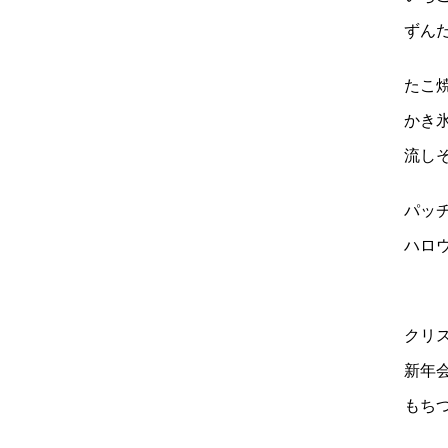
ずん
たこ
かき
流し
パッ
ハロ
クリ
新年
もち