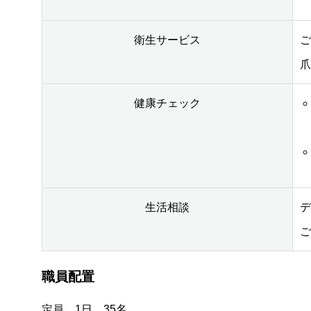
衛生サービス
ご
爪
健康チェック
生活相談
デ
ご
職員配置
定員 1日 35名