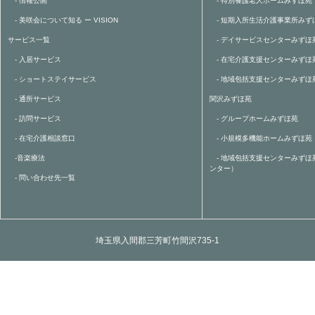
- 情報公開
- 特別養護老人ホームみずほ苑
- 美咲会について知る ー VISION
- 短期入所生活介護事業所みず
サービス一覧
- デイサービスセンターみずほ
- 入居サービス
- 在宅介護支援センターみずほ
- ショートステイサービス
- 地域包括支援センターみずほ
- 通所サービス
関沢みずほ苑
- 訪問サービス
- グループホームみずほ苑
- 在宅介護相談窓口
- 小規模多機能ホームみずほ苑
-音楽療法
- 地域包括支援センターみずほ
ンター）
- 問い合わせ先一覧
埼玉県入間郡三芳町竹間沢735-1