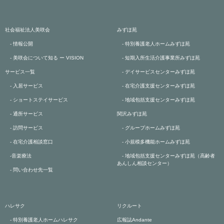
社会福祉法人美咲会
みずほ苑
- 情報公開
- 特別養護老人ホームみずほ苑
- 美咲会について知る ー VISION
- 短期入所生活介護事業所みずほ苑
サービス一覧
- デイサービスセンターみずほ苑
- 入居サービス
- 在宅介護支援センターみずほ苑
- ショートステイサービス
- 地域包括支援センターみずほ苑
- 通所サービス
関沢みずほ苑
- 訪問サービス
- グループホームみずほ苑
- 在宅介護相談窓口
- 小規模多機能ホームみずほ苑
-音楽療法
- 地域包括支援センターみずほ苑（高齢者
あんしん相談センター）
- 問い合わせ先一覧
ハレサク
リクルート
- 特別養護老人ホームハレサク
広報誌Andante