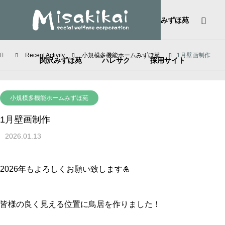
HOME
社会福祉法人美咲会
みずほ苑
Recent Activity
小規模多機能ホームみずほ苑
1月壁画制作
関沢みずほ苑
ハレサク
採用サイト
小規模多機能ホームみずほ苑
1月壁画制作
2026.01.13
2026年もよろしくお願い致します🎍
皆様の良く見える位置に鳥居を作りました！