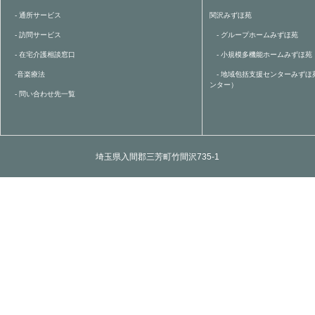
- 通所サービス
関沢みずほ苑
- 訪問サービス
- グループホームみずほ苑
- 在宅介護相談窓口
- 小規模多機能ホームみずほ苑
-音楽療法
- 地域包括支援センターみずほ
ンター）
- 問い合わせ先一覧
埼玉県入間郡三芳町竹間沢735-1