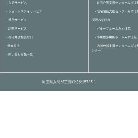
- 入居サービス
- 在宅介護支援センターみずほ
- ショートステイサービス
- 地域包括支援センターみずほ
- 通所サービス
関沢みずほ苑
- 訪問サービス
- グループホームみずほ苑
- 在宅介護相談窓口
- 小規模多機能ホームみずほ苑
-音楽療法
- 地域包括支援センターみずほ
ンター）
- 問い合わせ先一覧
埼玉県入間郡三芳町竹間沢735-1