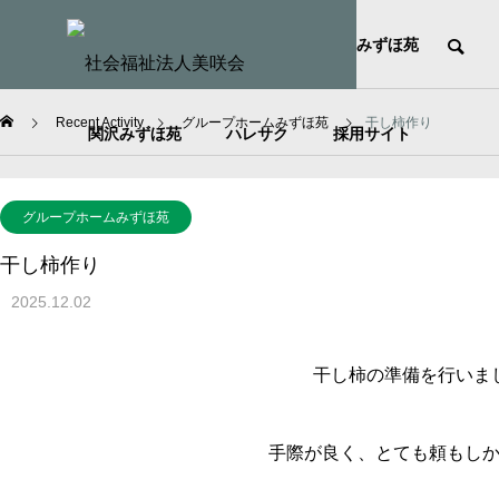
HOME
社会福祉法人美咲会
みずほ苑
Recent Activity
グループホームみずほ苑
干し柿作り
関沢みずほ苑
ハレサク
採用サイト
グループホームみずほ苑
干し柿作り
2025.12.02
干し柿の準備を行いま
手際が良く、とても頼もし