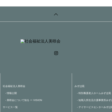
社会福祉法人美咲会
みずほ苑
- 情報公開
- 特別養護老人ホームみずほ苑
- 美咲会について知る ー VISION
- 短期入所生活介護事業所みず
サービス一覧
- デイサービスセンターみずほ