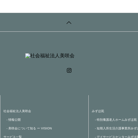
社会福祉法人美咲会
みずほ苑
- 情報公開
- 特別養護老人ホームみずほ苑
- 美咲会について知る ー VISION
- 短期入所生活介護事業所みず
サービス一覧
- デイサービスセンターみずほ