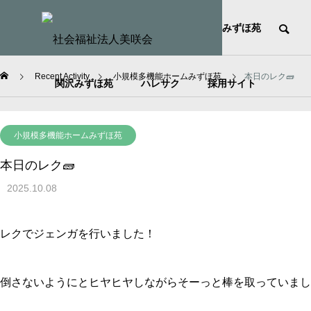
HOME
社会福祉法人美咲会
みずほ苑
Recent Activity
小規模多機能ホームみずほ苑
本日のレク🧱
関沢みずほ苑
ハレサク
採用サイト
小規模多機能ホームみずほ苑
本日のレク🧱
2025.10.08
レクでジェンガを行いました！
倒さないようにとヒヤヒヤしながらそーっと棒を取っていまし