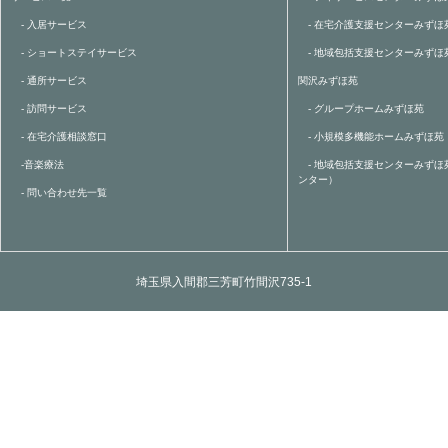
- 入居サービス
- 在宅介護支援センターみずほ
- ショートステイサービス
- 地域包括支援センターみずほ
- 通所サービス
関沢みずほ苑
- 訪問サービス
- グループホームみずほ苑
- 在宅介護相談窓口
- 小規模多機能ホームみずほ苑
-音楽療法
- 地域包括支援センターみずほ
ンター）
- 問い合わせ先一覧
埼玉県入間郡三芳町竹間沢735-1