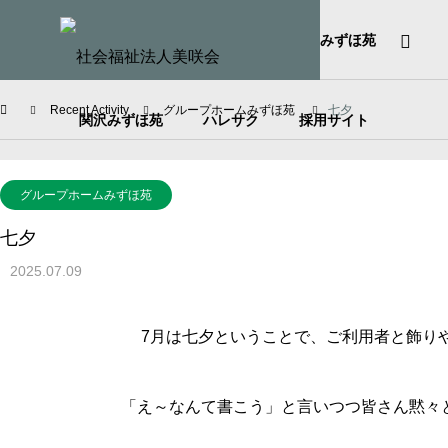
HOME
社会福祉法人美咲会
みずほ苑
Recent Activity
グループホームみずほ苑
七夕
関沢みずほ苑
ハレサク
採用サイト
グループホームみずほ苑
七夕
2025.07.09
7月は七夕ということで、ご利用者と飾り
「え～なんて書こう」と言いつつ皆さん黙々