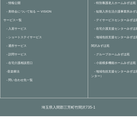
- 情報公開
- 特別養護老人ホームみずほ苑
- 美咲会について知る ー VISION
- 短期入所生活介護事業所みず
サービス一覧
- デイサービスセンターみずほ
- 入居サービス
- 在宅介護支援センターみずほ
- ショートステイサービス
- 地域包括支援センターみずほ
- 通所サービス
関沢みずほ苑
- 訪問サービス
- グループホームみずほ苑
- 在宅介護相談窓口
- 小規模多機能ホームみずほ苑
-音楽療法
- 地域包括支援センターみずほ
ンター）
- 問い合わせ先一覧
埼玉県入間郡三芳町竹間沢735-1