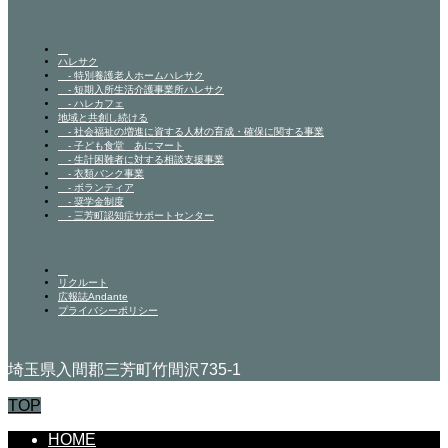
ハレサク
- 特別養護老人ホームハレサク
- 短期入所生活介護事業所ハレサク
- ハレカフェ
地域と共創し続ける
- 社会福祉の増進に資する人材の育成・確保に関する事業
- 子ども食堂 あにマート
- 生計困難者に対する相談支援事業
- 衣類バンク事業
- ボランティア
- 奨学金制度
- 三芳町認知症サポートセンター
リクルート
広報誌Andante
プライバシーポリシー
埼玉県入間郡三芳町竹間沢735-1
TOP
HOME