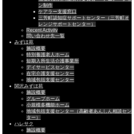
ン制作
ケアラー支援窓口
三芳町認知症サポートセンター（三芳町オ
レンジサポートセンター）
Recent Activity
問い合わせ先一覧
みずほ苑
施設概要
特別養護老人ホーム
短期入所生活介護事業所
デイサービスセンター
在宅介護支援センター
地域包括支援センター
関沢みずほ苑
施設概要
グループホーム
小規模多機能ホーム
地域包括支援センター（高齢者あんしん相談セン
ター）
ハレサク
施設概要