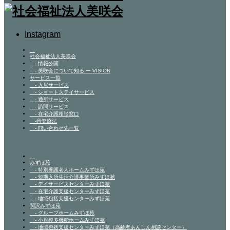
Instagram
社会福祉法人美咲会
- 情報公開
- 美咲会について知る ー VISION
サービス一覧
- 入居サービス
- ショートステイサービス
- 通所サービス
- 訪問サービス
- 在宅介護相談窓口
-音楽療法
- 問い合わせ先一覧
みずほ苑
- 特別養護老人ホームみずほ苑
- 短期入所生活介護事業所みずほ苑
- デイサービスセンターみずほ苑
- 在宅介護支援センターみずほ苑
- 地域包括支援センターみずほ苑
関沢みずほ苑
- グループホームみずほ苑
- 小規模多機能ホームみずほ苑
- 地域包括支援センターみずほ苑（高齢者あんしん相談センター）