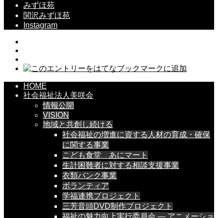
みずほ苑
関沢みずほ苑
Instagram
HOME
社会福祉法人美咲会
情報公開
VISION
地域と共創し続ける
社会福祉の増進に資する人材の育成・確保
に関する事業
こども食堂 あにマート
生計困難者に対する相談支援事業
衣類バンク事業
ボランティア
学福連携プロジェクト
三芳音頭DVD制作プロジェクト
福祉の魅力向上実行委員会 — アニメーショ