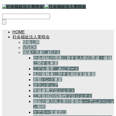
HOME
社会福祉法人美咲会
情報公開
VISION
地域と共創し続ける
社会福祉の増進に資する人材の育成・確保
に関する事業
こども食堂 あにマート
生計困難者に対する相談支援事業
衣類バンク事業
ボランティア
学福連携プロジェクト
三芳音頭DVD制作プロジェクト
福祉の魅力向上実行委員会 — アニメーショ
ン制作
ケアラー支援窓口