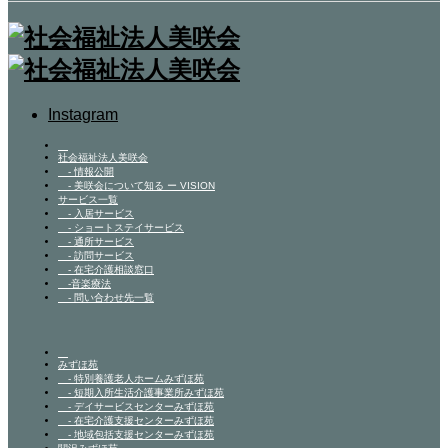
Instagram
社会福祉法人美咲会
- 情報公開
- 美咲会について知る ー VISION
サービス一覧
- 入居サービス
- ショートステイサービス
- 通所サービス
- 訪問サービス
- 在宅介護相談窓口
-音楽療法
- 問い合わせ先一覧
みずほ苑
- 特別養護老人ホームみずほ苑
- 短期入所生活介護事業所みずほ苑
- デイサービスセンターみずほ苑
- 在宅介護支援センターみずほ苑
- 地域包括支援センターみずほ苑