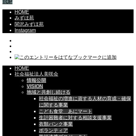
TOP
HOME
みずほ苑
関沢みずほ苑
Instagram
HOME
社会福祉法人美咲会
情報公開
VISION
地域と共創し続ける
社会福祉の増進に資する人材の育成・確保
に関する事業
こども食堂 あにマート
生計困難者に対する相談支援事業
衣類バンク事業
ボランティア