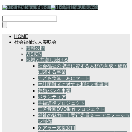
HOME
社会福祉法人美咲会
情報公開
VISION
地域と共創し続ける
社会福祉の増進に資する人材の育成・確保
に関する事業
こども食堂 あにマート
生計困難者に対する相談支援事業
衣類バンク事業
ボランティア
学福連携プロジェクト
三芳音頭DVD制作プロジェクト
福祉の魅力向上実行委員会 — アニメーショ
ン制作
ケアラー支援窓口