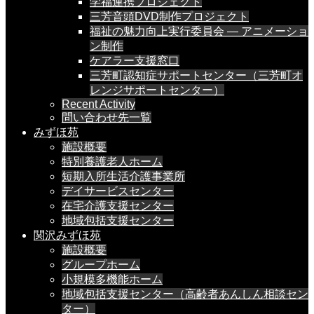
学福連携プロジェクト
三芳音頭DVD制作プロジェクト
福祉の魅力向上実行委員会 — アニメーショ
ン制作
ケアラー支援窓口
三芳町認知症サポートセンター（三芳町オ
レンジサポートセンター）
Recent Activity
問い合わせ先一覧
みずほ苑
施設概要
特別養護老人ホーム
短期入所生活介護事業所
デイサービスセンター
在宅介護支援センター
地域包括支援センター
関沢みずほ苑
施設概要
グループホーム
小規模多機能ホーム
地域包括支援センター（高齢者あんしん相談セン
ター）