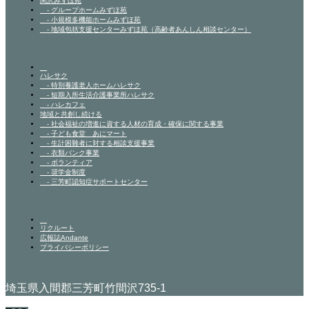
関沢みずほ苑
- グループホームみずほ苑
- 小規模多機能ホームみずほ苑
- 地域包括支援センターみずほ苑（高齢者あんしん相談センター）
ハレサク
- 特別養護老人ホームハレサク
- 短期入所生活介護事業所ハレサク
- ハレカフェ
地域と共創し続ける
- 社会福祉の増進に資する人材の育成・確保に関する事業
- 子ども食堂 あにマート
- 生計困難者に対する相談支援事業
- 衣類バンク事業
- ボランティア
- 奨学金制度
- 三芳町認知症サポートセンター
リクルート
広報誌Andante
プライバシーポリシー
埼玉県入間郡三芳町竹間沢735-1