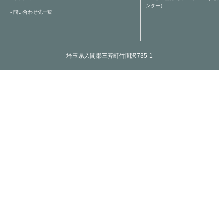
ンター）
- 問い合わせ先一覧
埼玉県入間郡三芳町竹間沢735-1