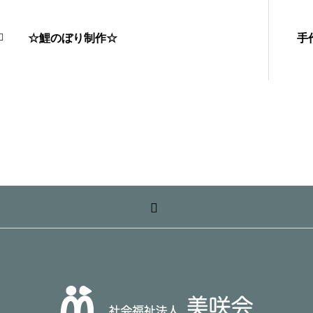
☆鯉のぼり制作☆
手