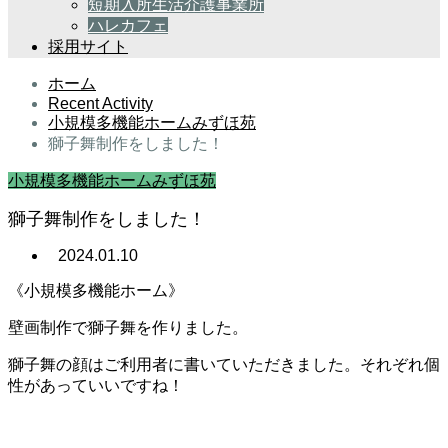
短期入所生活介護事業所
ハレカフェ
採用サイト
ホーム
Recent Activity
小規模多機能ホームみずほ苑
獅子舞制作をしました！
小規模多機能ホームみずほ苑
獅子舞制作をしました！
2024.01.10
《小規模多機能ホーム》
壁画制作で獅子舞を作りました。
獅子舞の顔はご利用者に書いていただきました。それぞれ個
性があっていいですね！