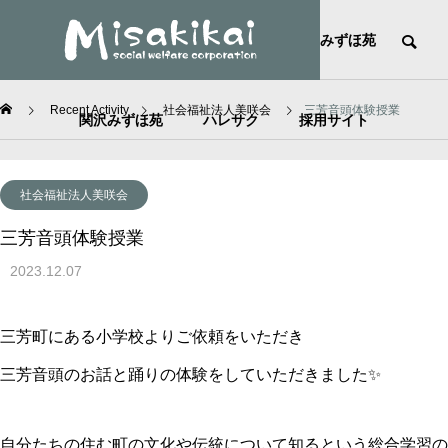
HOME
社会福祉法人美咲会
みずほ苑
Recent Activity
社会福祉法人美咲会
三芳音頭体験授業
関沢みずほ苑
ハレサク
採用サイト
社会福祉法人美咲会
三芳音頭体験授業
2023.12.07
三芳町にある小学校よりご依頼をいただき
三芳音頭のお話と踊りの体験をしていただきました✨
自分たちの住む町の文化や伝統について知るという総合学習の