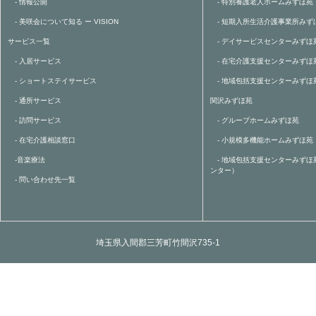
- 情報公開
- 特別養護老人ホームみずほ苑
- 美咲会について知る ー VISION
- 短期入所生活介護事業所みず
サービス一覧
- デイサービスセンターみずほ
- 入居サービス
- 在宅介護支援センターみずほ
- ショートステイサービス
- 地域包括支援センターみずほ
- 通所サービス
関沢みずほ苑
- 訪問サービス
- グループホームみずほ苑
- 在宅介護相談窓口
- 小規模多機能ホームみずほ苑
-音楽療法
- 地域包括支援センターみずほ
ンター）
- 問い合わせ先一覧
埼玉県入間郡三芳町竹間沢735-1