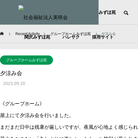
HOME
社会福祉法人美咲会
みずほ苑
Recent Activity
グループホームみずほ苑
夕涼み会
関沢みずほ苑
ハレサク
採用サイト
グループホームみずほ苑
夕涼み会
2023.09.20
《グループホーム》
屋上にて夕涼み会を行いました。
まだまだ日中は残暑が厳しいですが、夜風が心地よく感じられ