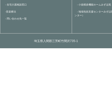
- 在宅介護相談窓口
- 小規模多機能ホームみずほ苑
-音楽療法
- 地域包括支援センターみずほ
ンター）
- 問い合わせ先一覧
埼玉県入間郡三芳町竹間沢735-1