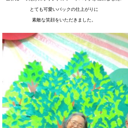
とても可愛いバックの仕上がりに
素敵な笑顔をいただきました。