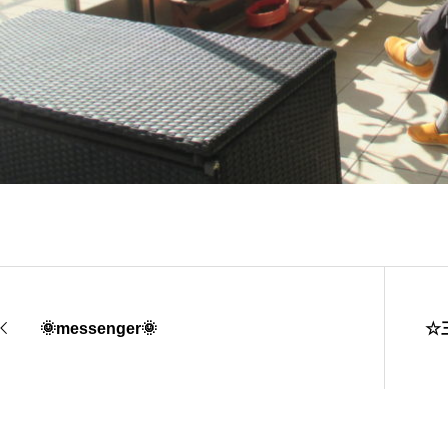
🌞messenger🌞
☆