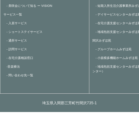
- 美咲会について知る ー VISION
- 短期入所生活介護事業所みず
サービス一覧
- デイサービスセンターみずほ
- 入居サービス
- 在宅介護支援センターみずほ
- ショートステイサービス
- 地域包括支援センターみずほ
- 通所サービス
関沢みずほ苑
- 訪問サービス
- グループホームみずほ苑
- 在宅介護相談窓口
- 小規模多機能ホームみずほ苑
-音楽療法
- 地域包括支援センターみずほ
ンター）
- 問い合わせ先一覧
埼玉県入間郡三芳町竹間沢735-1