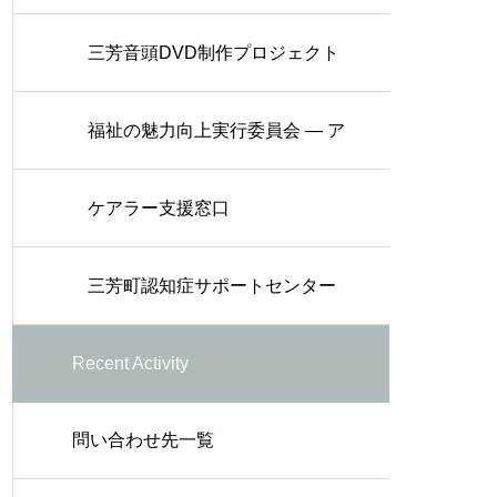
三芳音頭DVD制作プロジェクト
福祉の魅力向上実行委員会 — ア
ニメーション制作
ケアラー支援窓口
三芳町認知症サポートセンター
Recent Activity
（三芳町オレンジサポートセン
問い合わせ先一覧
ター）