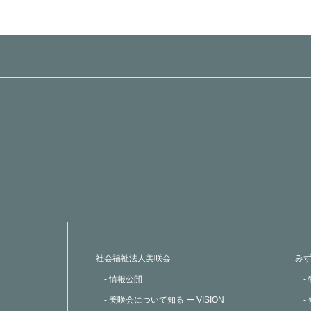
社会福祉法人美咲会
み
- 情報公開
-
- 美咲会について知る ー VISION
-