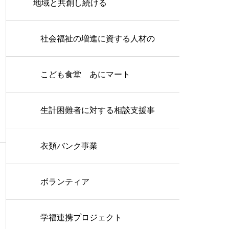
地域と共創し続ける
社会福祉の増進に資する人材の
育成・確保に関する事業
こども食堂 あにマート
生計困難者に対する相談支援事
業
衣類バンク事業
ボランティア
学福連携プロジェクト