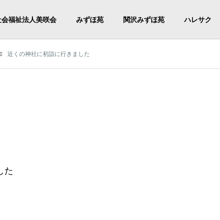
社会福祉法人美咲会
みずほ苑
関沢みずほ苑
ハレサク
近くの神社に初詣に行きました
した