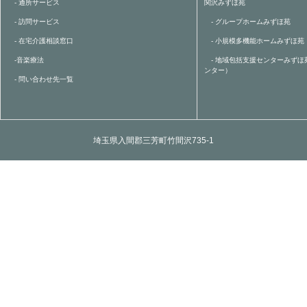
- 通所サービス
関沢みずほ苑
- 訪問サービス
- グループホームみずほ苑
- 在宅介護相談窓口
- 小規模多機能ホームみずほ苑
-音楽療法
- 地域包括支援センターみずほ
ンター）
- 問い合わせ先一覧
埼玉県入間郡三芳町竹間沢735-1