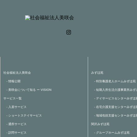
社会福祉法人美咲会
みずほ苑
- 情報公開
- 特別養護老人ホームみずほ苑
- 美咲会について知る ー VISION
- 短期入所生活介護事業所みず
サービス一覧
- デイサービスセンターみずほ
- 入居サービス
- 在宅介護支援センターみずほ
- ショートステイサービス
- 地域包括支援センターみずほ
- 通所サービス
関沢みずほ苑
- 訪問サービス
- グループホームみずほ苑