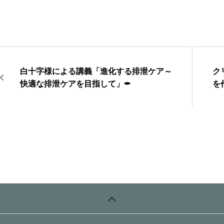
白十字様による講義「進化する排泄ケア～
ク
快適な排泄ケアを目指して」✒
を