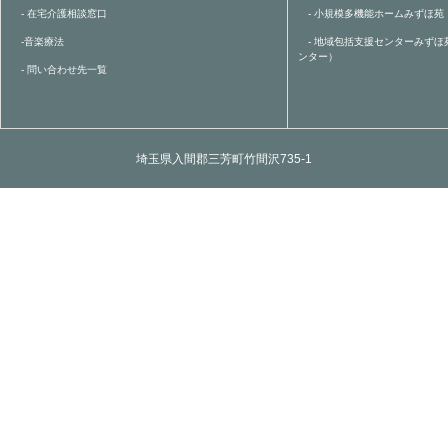
- 在宅介護相談窓口
- 小規模多機能ホームみずほ苑
-音楽療法
- 地域包括支援センターみずほ
ンター）
- 問い合わせ先一覧
埼玉県入間郡三芳町竹間沢735-1