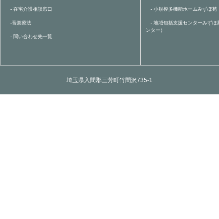
- 在宅介護相談窓口
- 小規模多機能ホームみずほ苑
-音楽療法
- 地域包括支援センターみずほ
ンター）
- 問い合わせ先一覧
埼玉県入間郡三芳町竹間沢735-1