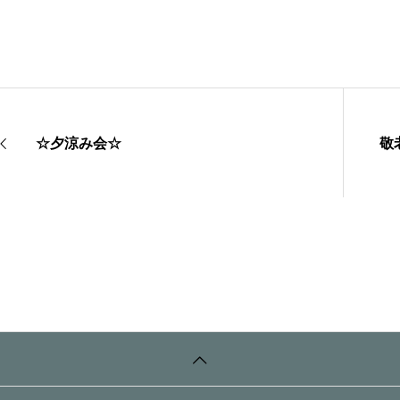
☆夕涼み会☆
敬