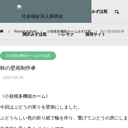
HOME
社会福祉法人美咲会
みずほ苑
Recent Activity
小規模多機能ホームみずほ苑
秋の壁画制作🍇
関沢みずほ苑
ハレサク
採用サイト
小規模多機能ホームみずほ苑
秋の壁画制作🍇
2022.09.25
《小規模多機能ホーム》
今回はぶどうの実りを壁画にしました。
ぶどうらしい色の折り紙で輪を作り、繋げてぶどうの房にしま