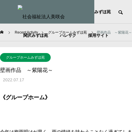
HOME
社会福祉法人美咲会
みずほ苑
Recent Activity
グループホームみずほ苑
壁画作品 ～紫陽花～
関沢みずほ苑
ハレサク
採用サイト
グループホームみずほ苑
壁画作品 ～紫陽花～
2022.07.17
《グループホーム》
今年は梅雨明けが早く、雨の情緒を味わうことなく過ぎてしま