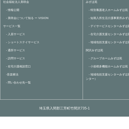
社会福祉法人美咲会
みずほ苑
- 情報公開
- 特別養護老人ホームみずほ苑
- 美咲会について知る ー VISION
- 短期入所生活介護事業所みず
サービス一覧
- デイサービスセンターみずほ
- 入居サービス
- 在宅介護支援センターみずほ
- ショートステイサービス
- 地域包括支援センターみずほ
- 通所サービス
関沢みずほ苑
- 訪問サービス
- グループホームみずほ苑
- 在宅介護相談窓口
- 小規模多機能ホームみずほ苑
-音楽療法
- 地域包括支援センターみずほ
ンター）
- 問い合わせ先一覧
埼玉県入間郡三芳町竹間沢735-1