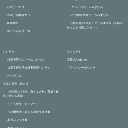
- 訪問サービス
- グループホームみずほ苑
- 在宅介護相談窓口
- 小規模多機能ホームみずほ苑
-音楽療法
- 地域包括支援センターみずほ苑（高齢者
あんしん相談センター）
- 問い合わせ先一覧
ハレサク
リクルート
- 特別養護老人ホームハレサク
広報誌Andante
- 短期入所生活介護事業所ハレサク
プライバシーポリシー
- ハレカフェ
地域と共創し続ける
- 社会福祉の増進に資する人材の育成・確
保に関する事業
- 子ども食堂 あにマート
- 生計困難者に対する相談支援事業
- 衣類バンク事業
- ボランティア