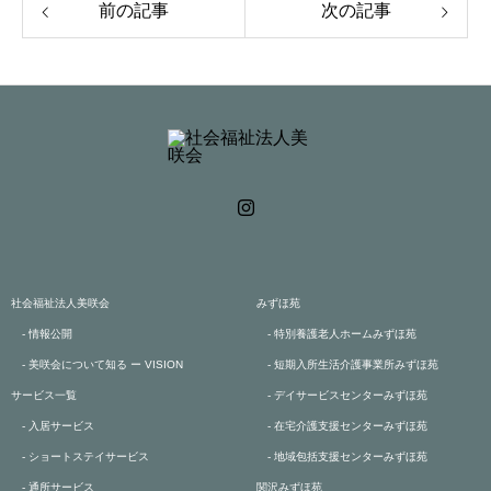
前の記事
次の記事
社会福祉法人美咲会
みずほ苑
- 情報公開
- 特別養護老人ホームみずほ苑
- 美咲会について知る ー VISION
- 短期入所生活介護事業所みずほ苑
サービス一覧
- デイサービスセンターみずほ苑
- 入居サービス
- 在宅介護支援センターみずほ苑
- ショートステイサービス
- 地域包括支援センターみずほ苑
- 通所サービス
関沢みずほ苑