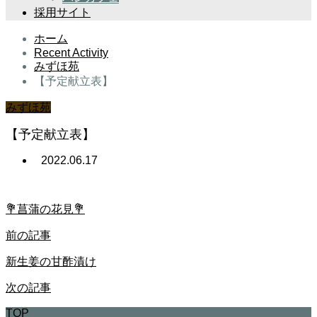
採用サイト
ホーム
Recent Activity
みずほ苑
【予定献立表】
みずほ苑
【予定献立表】
2022.06.17
💐菖蒲の花見💐
前の記事
新生姜の甘酢漬け
次の記事
TOP