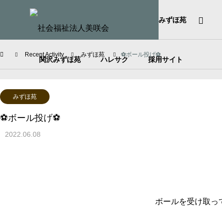
HOME
社会福祉法人美咲会
みずほ苑
Recent Activity
みずほ苑
⚽️ボール投げ⚽️
関沢みずほ苑
ハレサク
採用サイト
みずほ苑
⚽️ボール投げ⚽️
2022.06.08
ボールを受け取っ