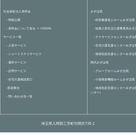
社会福祉法人美咲会
みずほ苑
- 情報公開
- 特別養護老人ホームみずほ苑
- 美咲会について知る ー VISION
- 短期入所生活介護事業所みず
サービス一覧
- デイサービスセンターみずほ
- 入居サービス
- 在宅介護支援センターみずほ
- ショートステイサービス
- 地域包括支援センターみずほ
- 通所サービス
関沢みずほ苑
- 訪問サービス
- グループホームみずほ苑
- 在宅介護相談窓口
- 小規模多機能ホームみずほ苑
-音楽療法
- 地域包括支援センターみずほ
ンター）
- 問い合わせ先一覧
埼玉県入間郡三芳町竹間沢735-1