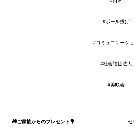
#日常
#ボール投げ
#コミュニケーショ
#社会福祉法人
#美咲会
🎁ご家族からのプレゼント💐
セ