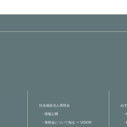
社会福祉法人美咲会
み
- 情報公開
-
- 美咲会について知る ー VISION
-