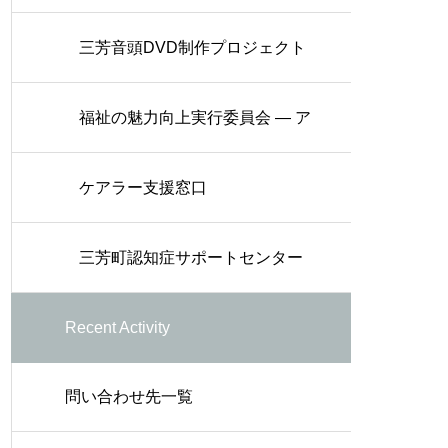
三芳音頭DVD制作プロジェクト
福祉の魅力向上実行委員会 — ア
ニメーション制作
ケアラー支援窓口
三芳町認知症サポートセンター
Recent Activity
（三芳町オレンジサポートセン
問い合わせ先一覧
ター）