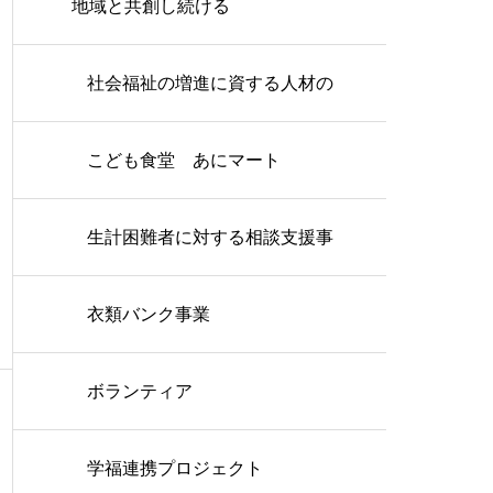
地域と共創し続ける
社会福祉の増進に資する人材の
育成・確保に関する事業
こども食堂 あにマート
生計困難者に対する相談支援事
業
衣類バンク事業
ボランティア
学福連携プロジェクト