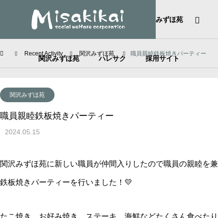
HOME
社会福祉法人美咲会
みずほ苑
Recent Activity
関沢みずほ苑
職員親睦鉄板焼きパーティー
関沢みずほ苑
ハレサク
採用サイト
関沢みずほ苑
職員親睦鉄板焼きパーティー
2024.05.15
関沢みずほ苑に新しい職員が仲間入りしたので職員の親睦を兼
鉄板焼きパーティーを行いました！💛
たこ焼き、お好み焼き、ステーキ、海鮮などたくさん食べたり