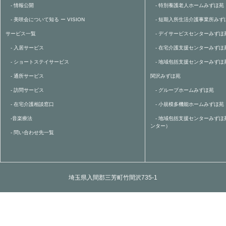
- 情報公開
- 特別養護老人ホームみずほ苑
- 美咲会について知る ー VISION
- 短期入所生活介護事業所みず
サービス一覧
- デイサービスセンターみずほ
- 入居サービス
- 在宅介護支援センターみずほ
- ショートステイサービス
- 地域包括支援センターみずほ
- 通所サービス
関沢みずほ苑
- 訪問サービス
- グループホームみずほ苑
- 在宅介護相談窓口
- 小規模多機能ホームみずほ苑
-音楽療法
- 地域包括支援センターみずほ
ンター）
- 問い合わせ先一覧
埼玉県入間郡三芳町竹間沢735-1