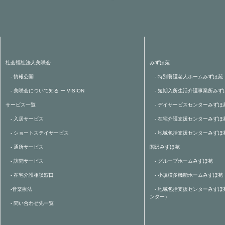
社会福祉法人美咲会
みずほ苑
- 情報公開
- 特別養護老人ホームみずほ苑
- 美咲会について知る ー VISION
- 短期入所生活介護事業所みず
サービス一覧
- デイサービスセンターみずほ
- 入居サービス
- 在宅介護支援センターみずほ
- ショートステイサービス
- 地域包括支援センターみずほ
- 通所サービス
関沢みずほ苑
- 訪問サービス
- グループホームみずほ苑
- 在宅介護相談窓口
- 小規模多機能ホームみずほ苑
-音楽療法
- 地域包括支援センターみずほ
ンター）
- 問い合わせ先一覧