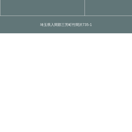
埼玉県入間郡三芳町竹間沢735-1