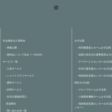
社会福祉法人美咲会
みずほ苑
- 情報公開
- 特別養護老人ホームみずほ苑
- 美咲会について知る ー VISION
- 短期入所生活介護事業所みず
サービス一覧
- デイサービスセンターみずほ
- 入居サービス
- 在宅介護支援センターみずほ
- ショートステイサービス
- 地域包括支援センターみずほ
- 通所サービス
関沢みずほ苑
- 訪問サービス
- グループホームみずほ苑
- 在宅介護相談窓口
- 小規模多機能ホームみずほ苑
-音楽療法
- 地域包括支援センターみずほ
ンター）
- 問い合わせ先一覧